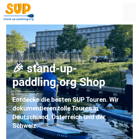
Zum
M
Inhalt
springen
🎉 stand-up-
paddling.org Shop
Entdecke die besten SUP Touren. Wir
dokumentieren tolle Touren in
Deutschland, Österreich und der
Schweiz.